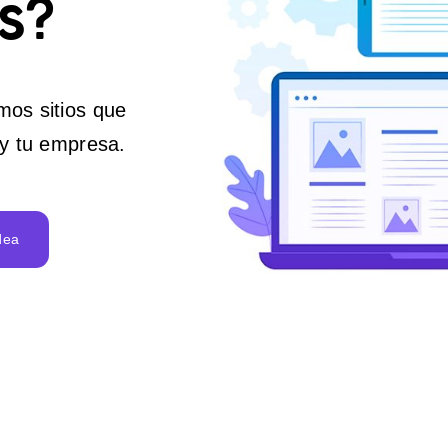
s?
os sitios que
 y tu empresa.
dea