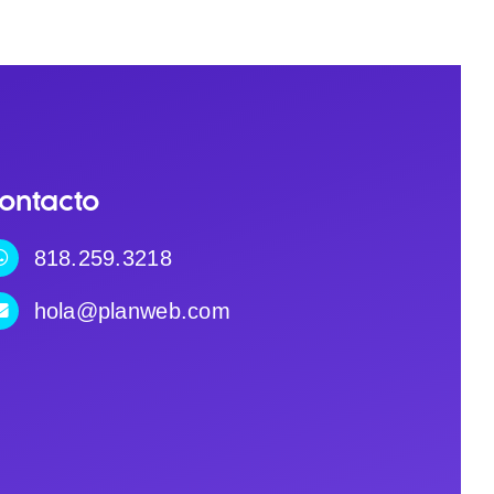
ontacto
818.259.3218
hola@planweb.com